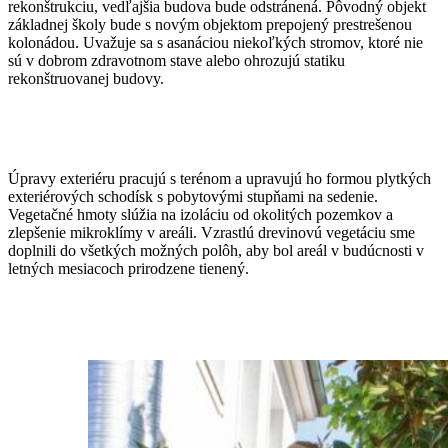
rekonštrukciu, vedľajšia budova bude odstránená. Pôvodný objekt
základnej školy bude s novým objektom prepojený prestrešenou
kolonádou. Uvažuje sa s asanáciou niekoľkých stromov, ktoré nie
sú v dobrom zdravotnom stave alebo ohrozujú statiku
rekonštruovanej budovy.
Úpravy exteriéru pracujú s terénom a upravujú ho formou plytkých
exteriérových schodísk s pobytovými stupňami na sedenie.
Vegetačné hmoty slúžia na izoláciu od okolitých pozemkov a
zlepšenie mikroklímy v areáli. Vzrastlú drevinovú vegetáciu sme
doplnili do všetkých možných polôh, aby bol areál v budúcnosti v
letných mesiacoch prirodzene tienený.