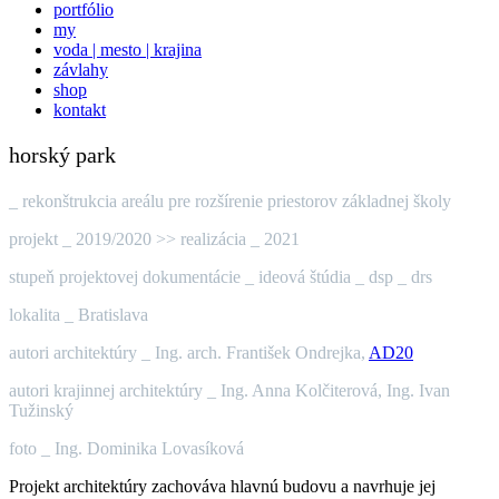
portfólio
my
voda | mesto | krajina
závlahy
shop
kontakt
horský park
_ rekonštrukcia areálu pre rozšírenie priestorov základnej školy
projekt _ 2019/2020 >> realizácia _ 2021
stupeň projektovej dokumentácie _ ideová štúdia _ dsp _ drs
lokalita _ Bratislava
autori architektúry _ Ing. arch. František Ondrejka,
AD20
autori krajinnej architektúry _ Ing. Anna Kolčiterová, Ing. Ivan
Tužinský
foto _ Ing. Dominika Lovasíková
Projekt architektúry zachováva hlavnú budovu a navrhuje jej